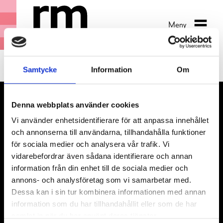
Meny
Samtycke
Information
Om
Denna webbplats använder cookies
Vi använder enhetsidentifierare för att anpassa innehållet
och annonserna till användarna, tillhandahålla funktioner
för sociala medier och analysera vår trafik. Vi
vidarebefordrar även sådana identifierare och annan
information från din enhet till de sociala medier och
annons- och analysföretag som vi samarbetar med.
Besök
Dessa kan i sin tur kombinera informationen med annan
HS utställning
information som du har tillhandahållit eller som de har
Museiobjekt
samlat in när du har använt deras tjänster.