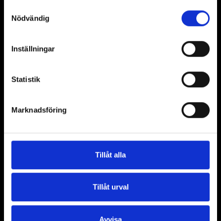
Pedagogik
Samtyckesval
Västra Nylands museum
Nödvändig
Kontakt
Inställningar
Öppet:
Ti/to-sö 11-17, ons 11-20
Statistik
Dataskydds­beskrivning
Marknadsföring
Museigatan 8
10600 Ekenäs
+358 (0) 19 289 2512
Tillåt alla
Tillåt urval
Facebook
Instagram
YouTube
Avvisa