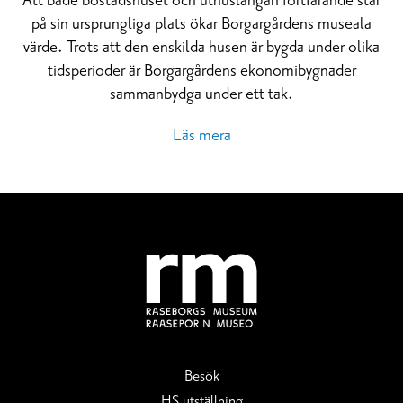
Att både bostadshuset och uthuslängan fortfarande står
på sin ursprungliga plats ökar Borgargårdens museala
värde. Trots att den enskilda husen är bygda under olika
tidsperioder är Borgargårdens ekonomibygnader
sammanbydga under ett tak.
Läs mera
Besök
HS utställning