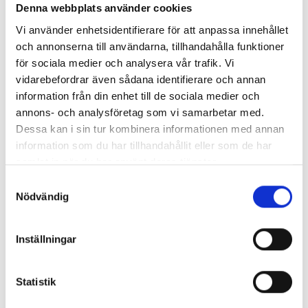
museum, men även från andra museer och stiftelser i
Denna webbplats använder cookies
Västra Nyland.
Vi använder enhetsidentifierare för att anpassa innehållet
och annonserna till användarna, tillhandahålla funktioner
Läs mera
för sociala medier och analysera vår trafik. Vi
vidarebefordrar även sådana identifierare och annan
information från din enhet till de sociala medier och
annons- och analysföretag som vi samarbetar med.
Dessa kan i sin tur kombinera informationen med annan
information som du har tillhandahållit eller som de har
samlat in när du har använt deras tjänster.
Samtyckesval
Nödvändig
Inställningar
Statistik