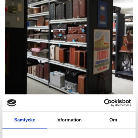
Samlings­magasin Leira
Samtycke
Information
Om
I Samlingsmagasin Leira förvaras föremåls-, textil-,
fotografi- och arkivsamlingar från Västra Nylands