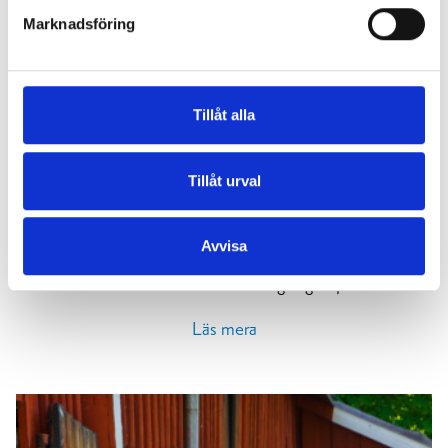
Marknadsföring
Tillåt alla
Helene Schjerfbeck guidningar
Tillåt urval
Anmäl dig till en gratis allmän guidning på Chappe eller
Raseborgs museum som inkluderas i biljettpriset
Avvisa
Allmänna guidningarna är kostnadsfria och öppna för
museibesökare som har en giltig biljett.
Läs mera