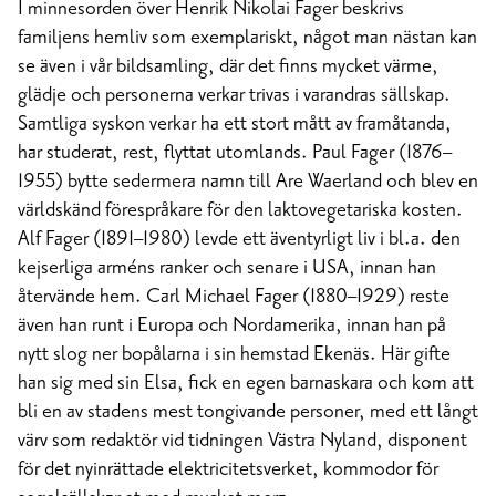
I minnesorden över Henrik Nikolai Fager beskrivs
familjens hemliv som exemplariskt, något man nästan kan
se även i vår bildsamling, där det finns mycket värme,
glädje och personerna verkar trivas i varandras sällskap.
Samtliga syskon verkar ha ett stort mått av framåtanda,
har studerat, rest, flyttat utomlands. Paul Fager (1876–
1955) bytte sedermera namn till Are Waerland och blev en
världskänd förespråkare för den laktovegetariska kosten.
Alf Fager (1891–1980) levde ett äventyrligt liv i bl.a. den
kejserliga arméns ranker och senare i USA, innan han
återvände hem. Carl Michael Fager (1880–1929) reste
även han runt i Europa och Nordamerika, innan han på
nytt slog ner bopålarna i sin hemstad Ekenäs. Här gifte
han sig med sin Elsa, fick en egen barnaskara och kom att
bli en av stadens mest tongivande personer, med ett långt
värv som redaktör vid tidningen Västra Nyland, disponent
för det nyinrättade elektricitetsverket, kommodor för