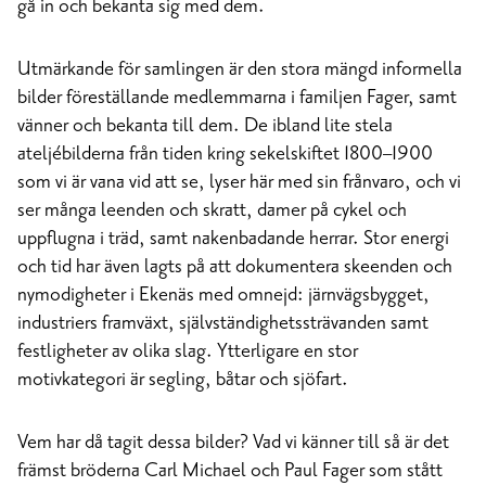
gå in och bekanta sig med dem.
Utmärkande för samlingen är den stora mängd informella
bilder föreställande medlemmarna i familjen Fager, samt
vänner och bekanta till dem. De ibland lite stela
ateljébilderna från tiden kring sekelskiftet 1800–1900
som vi är vana vid att se, lyser här med sin frånvaro, och vi
ser många leenden och skratt, damer på cykel och
uppflugna i träd, samt nakenbadande herrar. Stor energi
och tid har även lagts på att dokumentera skeenden och
nymodigheter i Ekenäs med omnejd: järnvägsbygget,
industriers framväxt, självständighetssträvanden samt
festligheter av olika slag. Ytterligare en stor
motivkategori är segling, båtar och sjöfart.
Vem har då tagit dessa bilder? Vad vi känner till så är det
främst bröderna Carl Michael och Paul Fager som stått