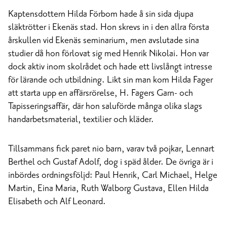
Kaptensdottern Hilda Förbom hade å sin sida djupa
släktrötter i Ekenäs stad. Hon skrevs in i den allra första
årskullen vid Ekenäs seminarium, men avslutade sina
studier då hon förlovat sig med Henrik Nikolai. Hon var
dock aktiv inom skolrådet och hade ett livslångt intresse
för lärande och utbildning. Likt sin man kom Hilda Fager
att starta upp en affärsrörelse, H. Fagers Garn- och
Tapisseringsaffär, där hon saluförde många olika slags
handarbetsmaterial, textilier och kläder.
Tillsammans fick paret nio barn, varav två pojkar, Lennart
Berthel och Gustaf Adolf, dog i späd ålder. De övriga är i
inbördes ordningsföljd: Paul Henrik, Carl Michael, Helge
Martin, Eina Maria, Ruth Walborg Gustava, Ellen Hilda
Elisabeth och Alf Leonard.