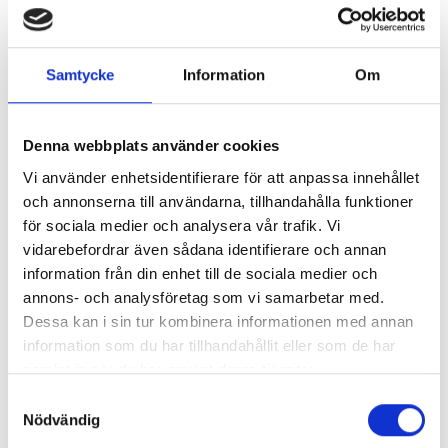
Samtycke
Information
Om
Denna webbplats använder cookies
Vi använder enhetsidentifierare för att anpassa innehållet
Chappe
och annonserna till användarna, tillhandahålla funktioner
för sociala medier och analysera vår trafik. Vi
Chappe – konstens hus vid havet har uppkallats efter sina
vidarebefordrar även sådana identifierare och annan
mecenater Albert de la Chapelle och Clara Bloomfield
information från din enhet till de sociala medier och
annons- och analysföretag som vi samarbetar med.
de la Chapelle.
Dessa kan i sin tur kombinera informationen med annan
Läs mera
information som du har tillhandahållit eller som de har
samlat in när du har använt deras tjänster.
Samtyckesval
Nödvändig