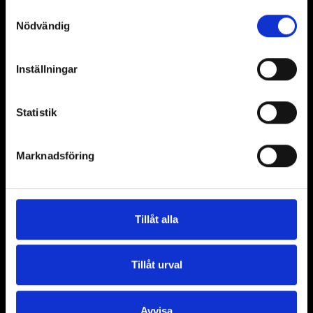
Pedagogik
Samtyckesval
Västra Nylands museum
Nödvändig
Kontakt
Inställningar
Öppet:
Ti/to-sö 11-17, ons 11-20
Statistik
Dataskydds­beskrivning
Marknadsföring
Museigatan 8
10600 Ekenäs
+358 (0) 19 289 2512
Tillåt alla
Tillåt urval
Facebook
Instagram
YouTube
Avvisa