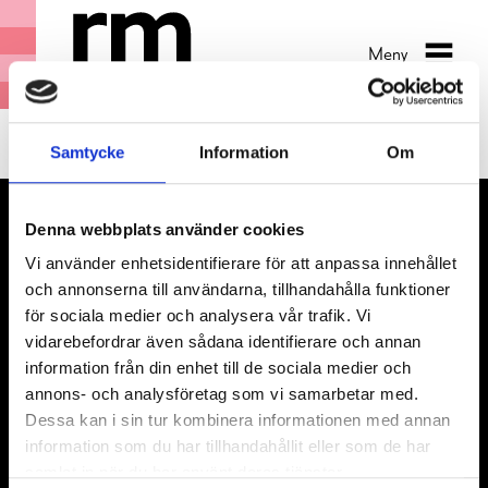
Meny
Samtycke
Information
Om
Denna webbplats använder cookies
Vi använder enhetsidentifierare för att anpassa innehållet
och annonserna till användarna, tillhandahålla funktioner
för sociala medier och analysera vår trafik. Vi
vidarebefordrar även sådana identifierare och annan
information från din enhet till de sociala medier och
annons- och analysföretag som vi samarbetar med.
Besök
Dessa kan i sin tur kombinera informationen med annan
HS utställning
information som du har tillhandahållit eller som de har
Museiobjekt
samlat in när du har använt deras tjänster.